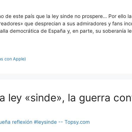
 de este país que la ley sinde no prospere… Por ello la
readores» que desprecian a sus admiradores y fans inco
alla democrática de España y, en parte, su soberanía leg
as con Apple)
a ley «sinde», la guerra co
eña reflexión #leysinde -- Topsy.com