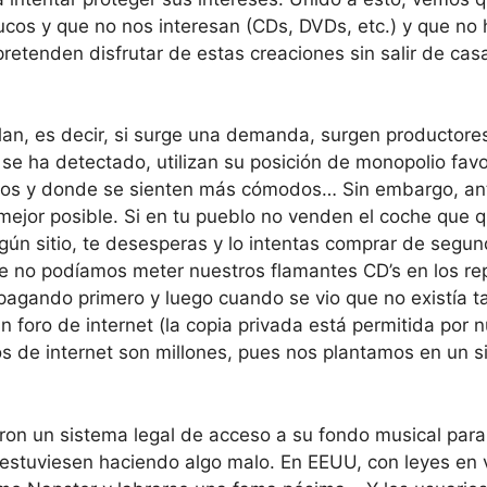
s y que no nos interesan (CDs, DVDs, etc.) y que no 
tenden disfrutar de estas creaciones sin salir de casa
n, es decir, si surge una demanda, surgen productores 
 se ha detectado, utilizan su posición de monopolio fa
os y donde se sienten más cómodos… Sin embargo, ante l
mejor posible. Si en tu pueblo no venden el coche que 
ningún sitio, te desesperas y lo intentas comprar de se
e no podíamos meter nuestros flamantes CD’s en los r
agando primero y luego cuando se vio que no existía ta
 foro de internet (la copia privada está permitida por n
ros de internet son millones, pues nos plantamos en un 
ron un sistema legal de acceso a su fondo musical par
i estuviesen haciendo algo malo. En EEUU, con leyes en 