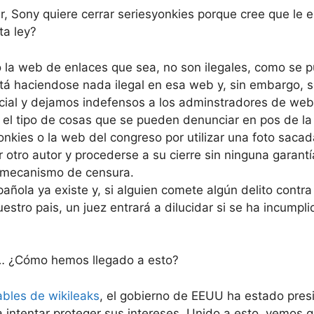
r, Sony quiere cerrar seriesyonkies porque cree que le 
ta ley?
o la web de enlaces que sea, no son ilegales, como se 
tá haciendose nada ilegal en esa web y, sin embargo, se
icial y dejamos indefensos a los adminstradores de web
o el tipo de cosas que se pueden denunciar en pos de la
onkies o la web del congreso por utilizar una foto sacada
 otro autor y procederse a su cierre sin ninguna garantí
n mecanismo de censura.
añola ya existe y, si alguien comete algún delito contr
estro pais, un juez entrará a dilucidar si se ha incumplido
o… ¿Cómo hemos llegado a esto?
ables de wikileaks
, el gobierno de EEUU ha estado pres
 intentar proteger sus intereses. Unido a esto, vemos q