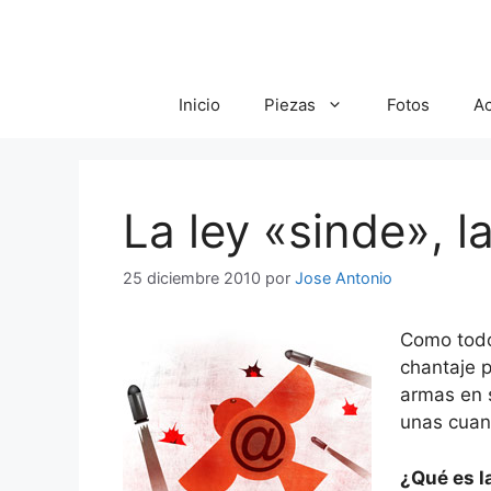
Saltar
al
contenido
Inicio
Piezas
Fotos
A
La ley «sinde», 
25 diciembre 2010
por
Jose Antonio
Como todo
chantaje p
armas en 
unas cuant
¿Qué es l