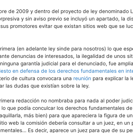
bre de 2009 y dentro del proyecto de ley denominado L
presiva y sin aviso previo se incluyó un apartado, la di
 sus promotores evitar que existan sitios web que se luc
 primera (en adelante ley sinde para nosotros) lo que es
ante denuncias de interesados, la ilegalidad de unos si
ninguna garantía judicial para el denunciado, fue amp
fiesto en defensa de los derechos fundamentales en int
terio de cultura convocara una
reunión
para explicar la 
r las dudas que existían sobre la ley.
imera redacción no nombraba para nada al poder judicia
b, lo que podía conculcar los derechos fundamentales de
aquillarla, más bien) para que apareciera la figura de un 
itio web la comisión debería consultar a un juez, en un p
entales… Es decir, aparece un juez para que de su permi