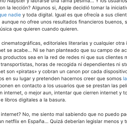
mo Napster y labrarse una fama pésima… Y los usuario
on la lección? Algunos si, Apple decidió tomar la iniciat
que nadie
y toda digital. Igual es que ofrecía a sus clie
unque no ofree unos resultados financieros buenos, s
úsica que quieren cuando quieren.
cinematográficas, editoriales literarias y cualquier otr
rnet se acabe… Ni se han planteado que su campo de ac
 productos sea en la red de redes ni que sus clientes má
ransportistas, horas de recogida ni dependientes ni st
net son «piratas» y cobran un canon por cada dispositiv
tos en su lugar y pretenden hacernos creer que somos
l
 ponen en contacto a los usuarios que se prestan las pe
n internet, o mejor aun, intentar que cierren internet 
e libros digitales a la basura.
 internet? No, me siento mal sabiendo que no puedo pag
 un netflix en España… Quizá deberían legislar menos y