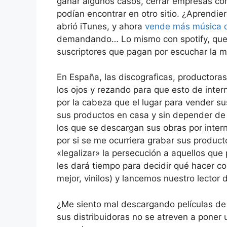
ganar algunos casos, cerrar empresas co
podían encontrar en otro sitio. ¿Aprendier
abrió iTunes, y ahora
vende más música 
demandando… Lo mismo con spotify, que a
suscriptores que pagan por escuchar la m
En España, las discograficas, productoras 
los ojos y rezando para que esto de inte
por la cabeza que el lugar para vender sus
sus productos en casa y sin depender de t
los que se descargan sus obras por inter
por si se me ocurriera grabar sus produc
«legalizar» la persecución a aquellos que
les dará tiempo para decidir qué hacer co
mejor, vinilos) y lancemos nuestro lector d
¿Me siento mal descargando películas de
sus distribuidoras no se atreven a poner