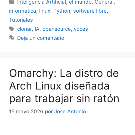
Categorías
Inteligencia Artificial
,
el mundo
,
General
,
informatica
,
linux
,
Python
,
software libre
,
Tutoriales
Etiquetas
clonar
,
IA
,
opensource
,
voces
Deja un comentario
Omarchy: La distro de
Arch Linux diseñada
para trabajar sin ratón
15 mayo 2026
por
Jose Antonio