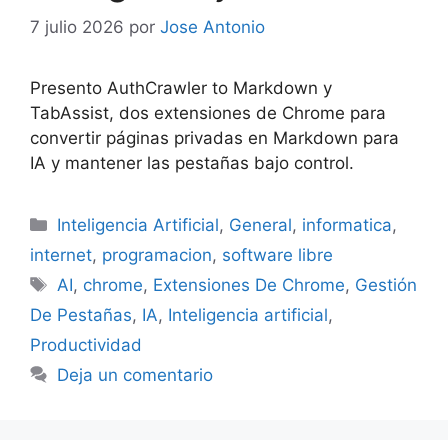
7 julio 2026
por
Jose Antonio
Presento AuthCrawler to Markdown y
TabAssist, dos extensiones de Chrome para
convertir páginas privadas en Markdown para
IA y mantener las pestañas bajo control.
Categorías
Inteligencia Artificial
,
General
,
informatica
,
internet
,
programacion
,
software libre
Etiquetas
AI
,
chrome
,
Extensiones De Chrome
,
Gestión
De Pestañas
,
IA
,
Inteligencia artificial
,
Productividad
Deja un comentario