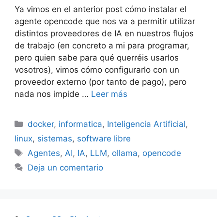
Ya vimos en el anterior post cómo instalar el
agente opencode que nos va a permitir utilizar
distintos proveedores de IA en nuestros flujos
de trabajo (en concreto a mi para programar,
pero quien sabe para qué querréis usarlos
vosotros), vimos cómo configurarlo con un
proveedor externo (por tanto de pago), pero
nada nos impide …
Leer más
Categorías
docker
,
informatica
,
Inteligencia Artificial
,
linux
,
sistemas
,
software libre
Etiquetas
Agentes
,
AI
,
IA
,
LLM
,
ollama
,
opencode
Deja un comentario