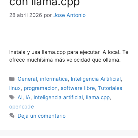
con llama.cpp
28 abril 2026
por
Jose Antonio
Instala y usa llama.cpp para ejecutar IA local. Te
ofrece muchísima más velocidad que ollama.
Categorías
General
,
informatica
,
Inteligencia Artificial
,
linux
,
programacion
,
software libre
,
Tutoriales
Etiquetas
AI
,
IA
,
Inteligencia artificial
,
llama.cpp
,
opencode
Deja un comentario