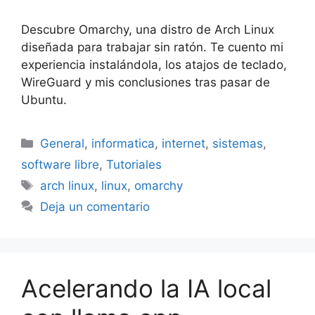
Descubre Omarchy, una distro de Arch Linux
diseñada para trabajar sin ratón. Te cuento mi
experiencia instalándola, los atajos de teclado,
WireGuard y mis conclusiones tras pasar de
Ubuntu.
Categorías
General
,
informatica
,
internet
,
sistemas
,
software libre
,
Tutoriales
Etiquetas
arch linux
,
linux
,
omarchy
Deja un comentario
Acelerando la IA local