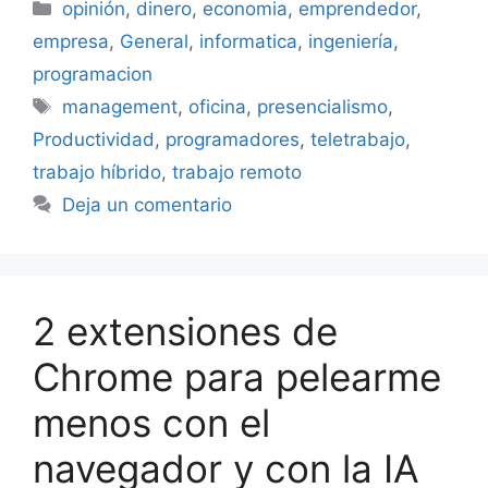
Categorías
opinión
,
dinero
,
economia
,
emprendedor
,
empresa
,
General
,
informatica
,
ingeniería
,
programacion
Etiquetas
management
,
oficina
,
presencialismo
,
Productividad
,
programadores
,
teletrabajo
,
trabajo híbrido
,
trabajo remoto
Deja un comentario
2 extensiones de
Chrome para pelearme
menos con el
navegador y con la IA