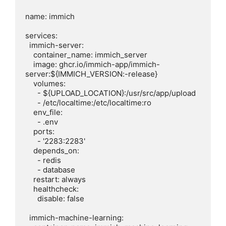
name: immich

services:

  immich-server:

    container_name: immich_server

    image: ghcr.io/immich-app/immich-
server:${IMMICH_VERSION:-release}

    volumes:

      - ${UPLOAD_LOCATION}:/usr/src/app/upload

      - /etc/localtime:/etc/localtime:ro

    env_file:

      - .env

    ports:

      - '2283:2283'

    depends_on:

      - redis

      - database

    restart: always

    healthcheck:

      disable: false

  immich-machine-learning:
