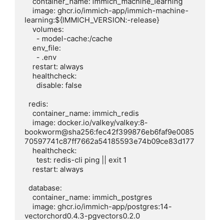
    container_name: immich_machine_learning

    image: ghcr.io/immich-app/immich-machine-
learning:${IMMICH_VERSION:-release}

    volumes:

      - model-cache:/cache

    env_file:

      - .env

    restart: always

    healthcheck:

      disable: false

  redis:

    container_name: immich_redis

    image: docker.io/valkey/valkey:8-
bookworm@sha256:fec42f399876eb6faf9e0085
70597741c87ff7662a54185593e74b09ce83d177

    healthcheck:

      test: redis-cli ping || exit 1

    restart: always

  database:

    container_name: immich_postgres

    image: ghcr.io/immich-app/postgres:14-
vectorchord0.4.3-pgvectors0.2.0
