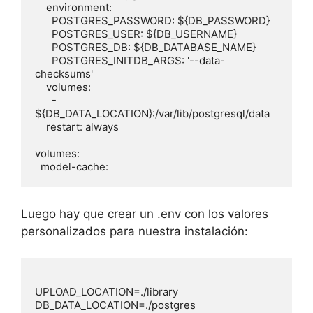
    environment:

      POSTGRES_PASSWORD: ${DB_PASSWORD}

      POSTGRES_USER: ${DB_USERNAME}

      POSTGRES_DB: ${DB_DATABASE_NAME}

      POSTGRES_INITDB_ARGS: '--data-
checksums'

    volumes:

      - 
${DB_DATA_LOCATION}:/var/lib/postgresql/data

    restart: always

volumes:

  model-cache:
Luego hay que crear un .env con los valores
personalizados para nuestra instalación:
UPLOAD_LOCATION=./library

DB_DATA_LOCATION=./postgres
