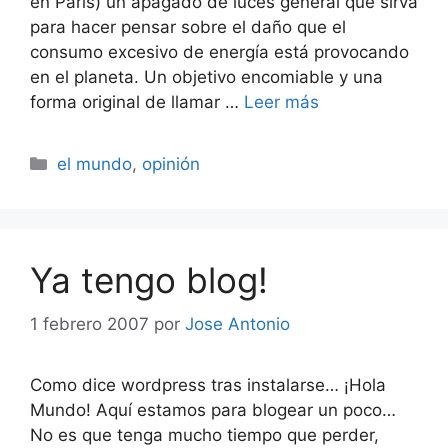
en París) un apagado de luces general que sirva
para hacer pensar sobre el daño que el
consumo excesivo de energía está provocando
en el planeta. Un objetivo encomiable y una
forma original de llamar …
Leer más
Categorías
el mundo
,
opinión
Ya tengo blog!
1 febrero 2007
por
Jose Antonio
Como dice wordpress tras instalarse… ¡Hola
Mundo! Aquí estamos para blogear un poco…
No es que tenga mucho tiempo que perder,