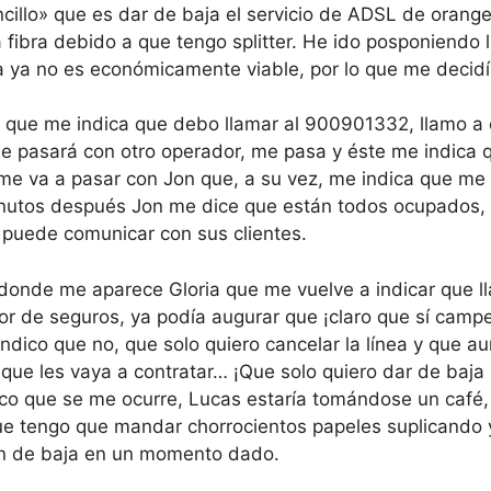
illo» que es dar de baja el servicio de ADSL de orange
 fibra debido a que tengo splitter. He ido posponiendo
 ya no es económicamente viable, por lo que me decidí a 
a que me indica que debo llamar al 900901332, llamo a 
e pasará con otro operador, me pasa y éste me indica
me va a pasar con Jon que, a su vez, me indica que me
minutos después Jon me dice que están todos ocupados
puede comunicar con sus clientes.
 donde me aparece Gloria que me vuelve a indicar que l
r de seguros, ya podía augurar que ¡claro que sí campeó
indico que no, que solo quiero cancelar la línea y que
 que les vaya a contratar… ¡Que solo quiero dar de baja
nico que se me ocurre, Lucas estaría tomándose un café,
e tengo que mandar chorrocientos papeles suplicando y
rán de baja en un momento dado.