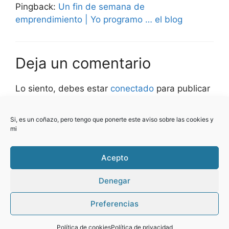
Pingback:
Un fin de semana de
emprendimiento | Yo programo … el blog
Deja un comentario
Lo siento, debes estar
conectado
para publicar
un comentario.
Si, es un coñazo, pero tengo que ponerte este aviso sobre las cookies y
Este sitio usa Akismet para reducir el spam.
mi
Aprende cómo se procesan los datos de tus
comentarios.
Acepto
Denegar
Preferencias
© 2026 Yo programo ... el blog
• Creado con
GeneratePress
Política de cookies
Política de privacidad