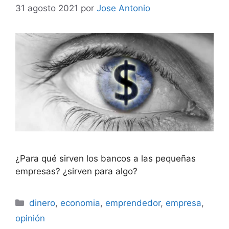
31 agosto 2021
por
Jose Antonio
¿Para qué sirven los bancos a las pequeñas
empresas? ¿sirven para algo?
Categorías
dinero
,
economia
,
emprendedor
,
empresa
,
opinión