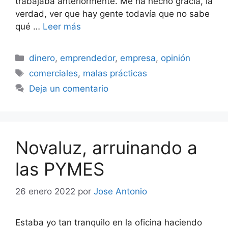
trabajaba anteriormente. Me ha hecho gracia, la
verdad, ver que hay gente todavía que no sabe
qué …
Leer más
Categorías
dinero
,
emprendedor
,
empresa
,
opinión
Etiquetas
comerciales
,
malas prácticas
Deja un comentario
Novaluz, arruinando a
las PYMES
26 enero 2022
por
Jose Antonio
Estaba yo tan tranquilo en la oficina haciendo