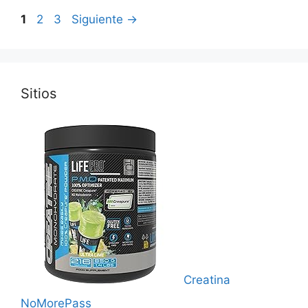
Página
Página
Página
1
2
3
Siguiente
→
Sitios
Creatina
NoMorePass