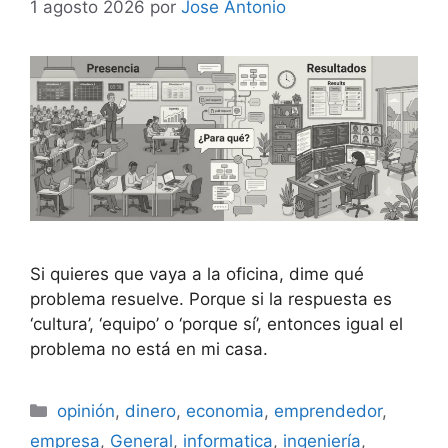
1 agosto 2026
por
Jose Antonio
Si quieres que vaya a la oficina, dime qué
problema resuelve. Porque si la respuesta es
‘cultura’, ‘equipo’ o ‘porque sí’, entonces igual el
problema no está en mi casa.
Categorías
opinión
,
dinero
,
economia
,
emprendedor
,
empresa
,
General
,
informatica
,
ingeniería
,