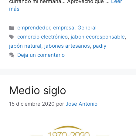
currando mi hermana… Aprovecho que …
Leer
más
Categorías
emprendedor
,
empresa
,
General
Etiquetas
comercio electrónico
,
jabon ecoresponsable
,
jabón natural
,
jabones artesanos
,
padiy
Deja un comentario
Medio siglo
15 diciembre 2020
por
Jose Antonio