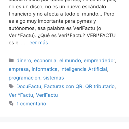
no es un disco, no es un nuevo escándalo
financiero y no afecta a todo el mundo… Pero
es algo muy importante para pymes y
autónomos, esa palabra es VeriFactu (o
Veri*Factu). ¿Qué es Veri*Factu? VERI*FACTU
es el …
Leer más
Categorías
dinero
,
economia
,
el mundo
,
emprendedor
,
empresa
,
informatica
,
Inteligencia Artificial
,
programacion
,
sistemas
Etiquetas
DocuFactu
,
Facturas con QR
,
QR tributario
,
Veri*Factu
,
VeriFactu
1 comentario