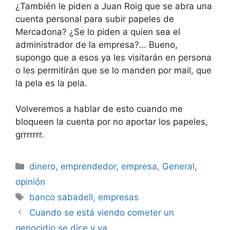
¿También le piden a Juan Roig que se abra una
cuenta personal para subir papeles de
Mercadona? ¿Se lo piden a quien sea el
administrador de la empresa?… Bueno,
supongo que a esos ya les visitarán en persona
o les permitirán que se lo manden por mail, que
la pela es la pela.
Volveremos a hablar de esto cuando me
bloqueen la cuenta por no aportar los papeles,
grrrrrrr.
Categorías
dinero
,
emprendedor
,
empresa
,
General
,
opinión
Etiquetas
banco sabadell
,
empresas
Cuando se está viendo cometer un
genocidio se dice y ya