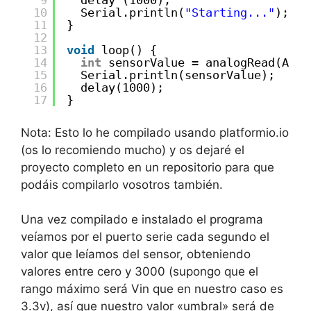
9
delay (1000);
10
Serial.println(
"Starting..."
);
11
}
12
13
void
loop() {
14
int
sensorValue = analogRead(A1);
15
Serial.println(sensorValue);
16
delay(1000);
17
}
Nota: Esto lo he compilado usando platformio.io
(os lo recomiendo mucho) y os dejaré el
proyecto completo en un repositorio para que
podáis compilarlo vosotros también.
Una vez compilado e instalado el programa
veíamos por el puerto serie cada segundo el
valor que leíamos del sensor, obteniendo
valores entre cero y 3000 (supongo que el
rango máximo será Vin que en nuestro caso es
3.3v), así que nuestro valor «umbral» será de