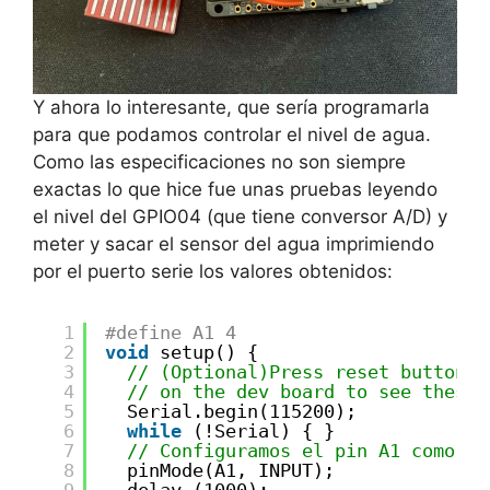
Y ahora lo interesante, que sería programarla
para que podamos controlar el nivel de agua.
Como las especificaciones no son siempre
exactas lo que hice fue unas pruebas leyendo
el nivel del GPIO04 (que tiene conversor A/D) y
meter y sacar el sensor del agua imprimiendo
por el puerto serie los valores obtenidos:
1
#define A1 4
2
void
setup() {
3
// (Optional)Press reset button
4
// on the dev board to see these 
5
Serial.begin(115200);
6
while
(!Serial) { }
7
// Configuramos el pin A1 como de
8
pinMode(A1, INPUT);