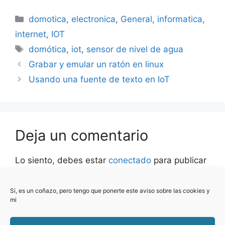
Categorías
domotica
,
electronica
,
General
,
informatica
,
internet
,
IOT
Etiquetas
domótica
,
iot
,
sensor de nivel de agua
Grabar y emular un ratón en linux
Usando una fuente de texto en IoT
Deja un comentario
Lo siento, debes estar
conectado
para publicar
un comentario.
Si, es un coñazo, pero tengo que ponerte este aviso sobre las cookies y
Este sitio usa Akismet para reducir el spam.
mi
Aprende cómo se procesan los datos de tus
comentarios.