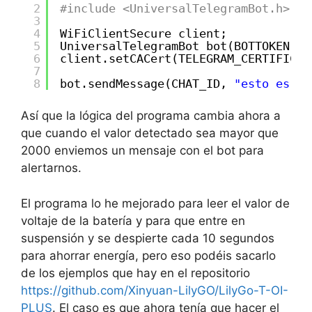
2
#include <UniversalTelegramBot.h>
3
4
WiFiClientSecure client;
5
UniversalTelegramBot bot(BOTTOKEN, c
6
client.setCACert(TELEGRAM_CERTIFICAT
7
8
bot.sendMessage(CHAT_ID, 
"esto es un
Así que la lógica del programa cambia ahora a
que cuando el valor detectado sea mayor que
2000 enviemos un mensaje con el bot para
alertarnos.
El programa lo he mejorado para leer el valor de
voltaje de la batería y para que entre en
suspensión y se despierte cada 10 segundos
para ahorrar energía, pero eso podéis sacarlo
de los ejemplos que hay en el repositorio
https://github.com/Xinyuan-LilyGO/LilyGo-T-OI-
PLUS
. El caso es que ahora tenía que hacer el