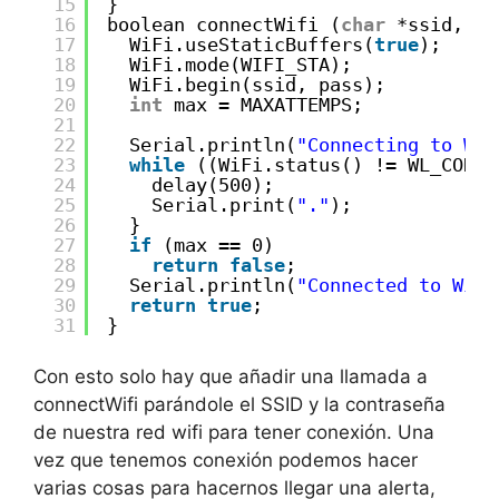
15
}
16
boolean connectWifi (
char
*ssid, 
ch
17
WiFi.useStaticBuffers(
true
);
18
WiFi.mode(WIFI_STA);
19
WiFi.begin(ssid, pass);
20
int
max = MAXATTEMPS;
21
22
Serial.println(
"Connecting to WiF
23
while
((WiFi.status() != WL_CONNE
24
delay(500);
25
Serial.print(
"."
);
26
}
27
if
(max == 0)
28
return
false
;
29
Serial.println(
"Connected to WiFi
30
return
true
;
31
}
Con esto solo hay que añadir una llamada a
connectWifi parándole el SSID y la contraseña
de nuestra red wifi para tener conexión. Una
vez que tenemos conexión podemos hacer
varias cosas para hacernos llegar una alerta,