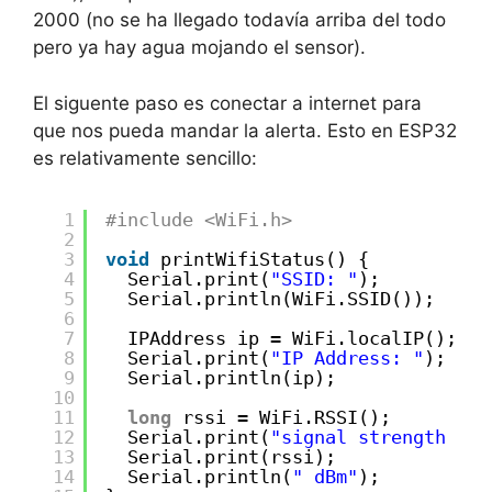
2000 (no se ha llegado todavía arriba del todo
pero ya hay agua mojando el sensor).
El siguente paso es conectar a internet para
que nos pueda mandar la alerta. Esto en ESP32
es relativamente sencillo:
1
#include <WiFi.h>
2
3
void
printWifiStatus() {
4
Serial.print(
"SSID: "
);
5
Serial.println(WiFi.SSID());
6
7
IPAddress ip = WiFi.localIP();
8
Serial.print(
"IP Address: "
);
9
Serial.println(ip);
10
11
long
rssi = WiFi.RSSI();
12
Serial.print(
"signal strength (RS
13
Serial.print(rssi);
14
Serial.println(
" dBm"
);