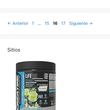
Página
Página
Página
Página
←
Anterior
1
…
15
16
17
Siguiente
→
Sitios