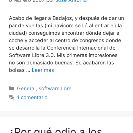
8 febrero 2007
por
Jose Antonio
Acabo de llegar a Badajoz, y después de dar un
par de vueltas (mi navicore se lió al entrar en la
ciudad) conseguimos encontrar dónde dejar el
coche y acceder al centro de congresos donde
se desarrolla la Conferencia Internacional de
Software Libre 3.0. Mis primeras impresiones
no son demasiado buenas: Se acabaron las
bolsas …
Leer más
Categorías
General
,
software libre
1 comentario
¿Por qué odio a los