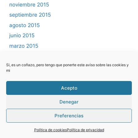
noviembre 2015
septiembre 2015
agosto 2015
junio 2015
marzo 2015
febrero 2015
Si, es un coñazo, pero tengo que ponerte este aviso sobre las cookies y
enero 2015
mi
diciembre 2014
noviembre 2014
Acepto
octubre 2014
Denegar
septiembre 2014
Preferencias
abril 2014
marzo 2014
Política de cookies
Política de privacidad