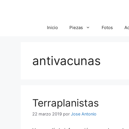
Saltar
al
contenido
Inicio
Piezas
Fotos
A
antivacunas
Terraplanistas
22 marzo 2019
por
Jose Antonio