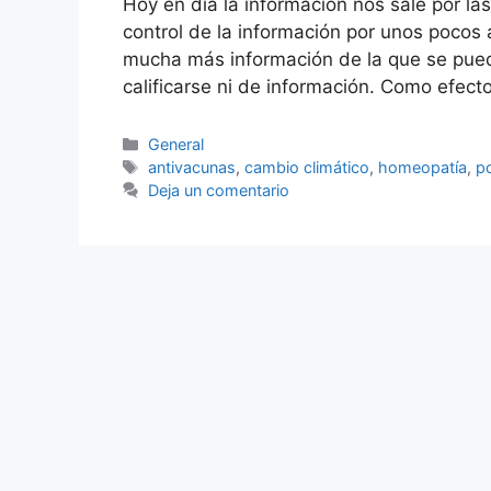
Hoy en día la información nos sale por l
control de la información por unos pocos
mucha más información de la que se pued
calificarse ni de información. Como efe
Categorías
General
Etiquetas
antivacunas
,
cambio climático
,
homeopatía
,
po
Deja un comentario