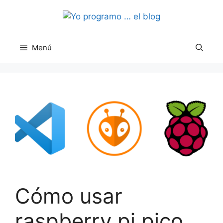
Saltar
al
contenido
Menú
Cómo usar
raspberry pi pico