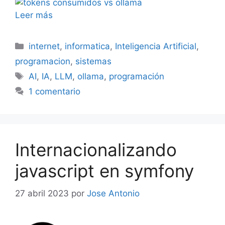
Leer más
Categorías
internet
,
informatica
,
Inteligencia Artificial
,
programacion
,
sistemas
Etiquetas
AI
,
IA
,
LLM
,
ollama
,
programación
1 comentario
Internacionalizando
javascript en symfony
27 abril 2023
por
Jose Antonio