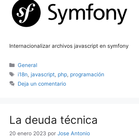
Internacionalizar archivos javascript en symfony
Categorías
General
Etiquetas
i18n
,
javascript
,
php
,
programación
Deja un comentario
La deuda técnica
20 enero 2023
por
Jose Antonio