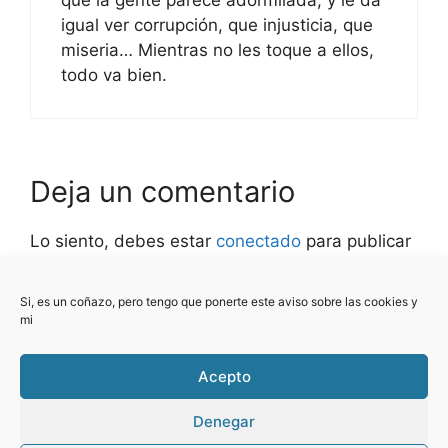
que la gente parece adormilada, y le da
igual ver corrupción, que injusticia, que
miseria… Mientras no les toque a ellos,
todo va bien.
Deja un comentario
Lo siento, debes estar
conectado
para publicar
un comentario.
Si, es un coñazo, pero tengo que ponerte este aviso sobre las cookies y
Este sitio usa Akismet para reducir el spam.
mi
Aprende cómo se procesan los datos de tus
comentarios.
Acepto
Denegar