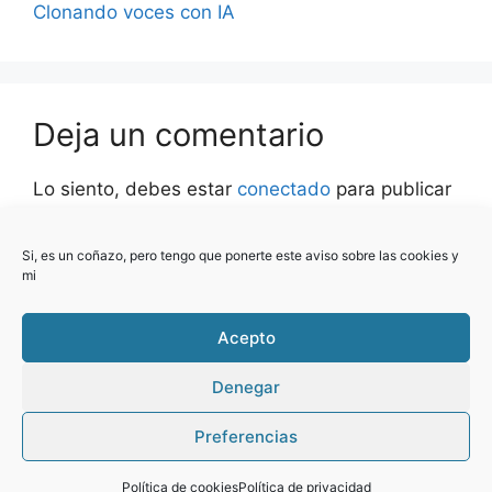
Clonando voces con IA
Deja un comentario
Lo siento, debes estar
conectado
para publicar
un comentario.
Si, es un coñazo, pero tengo que ponerte este aviso sobre las cookies y
Este sitio usa Akismet para reducir el spam.
mi
Aprende cómo se procesan los datos de tus
comentarios.
Acepto
Denegar
Preferencias
© 2026 Yo programo ... el blog
• Creado con
GeneratePress
Política de cookies
Política de privacidad