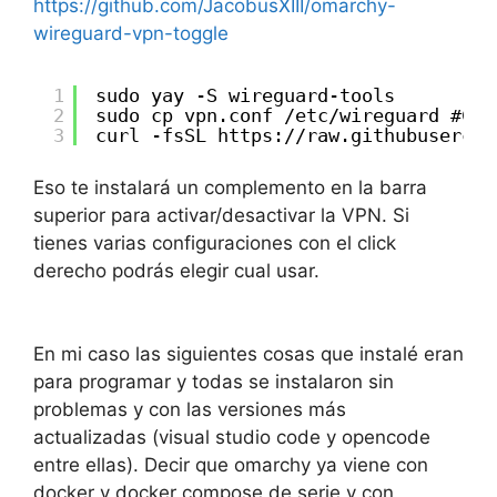
https://github.com/JacobusXIII/omarchy-
wireguard-vpn-toggle
1
sudo yay -S wireguard-tools
2
sudo cp vpn.conf /etc/wireguard #Cop
3
curl -fsSL 
https://raw.githubusercon
Eso te instalará un complemento en la barra
superior para activar/desactivar la VPN. Si
tienes varias configuraciones con el click
derecho podrás elegir cual usar.
En mi caso las siguientes cosas que instalé eran
para programar y todas se instalaron sin
problemas y con las versiones más
actualizadas (visual studio code y opencode
entre ellas). Decir que omarchy ya viene con
docker y docker compose de serie y con