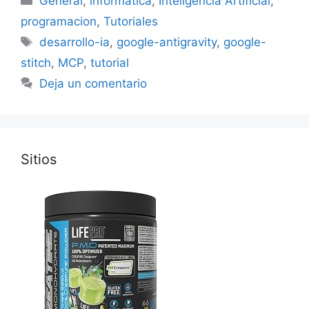
General
,
informatica
,
Inteligencia Artificial
,
programacion
,
Tutoriales
Etiquetas
desarrollo-ia
,
google-antigravity
,
google-
stitch
,
MCP
,
tutorial
Deja un comentario
Sitios