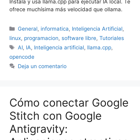
Instala y usa llama.cpp para ejecutar IA local. Te
ofrece muchísima más velocidad que ollama.
Categorías
General
,
informatica
,
Inteligencia Artificial
,
linux
,
programacion
,
software libre
,
Tutoriales
Etiquetas
AI
,
IA
,
Inteligencia artificial
,
llama.cpp
,
opencode
Deja un comentario
Cómo conectar Google
Stitch con Google
Antigravity: