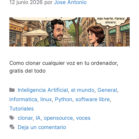
12 junio 2026
por
Jose Antonio
Como clonar cualquier voz en tu ordenador,
gratis del todo
Categorías
Inteligencia Artificial
,
el mundo
,
General
,
informatica
,
linux
,
Python
,
software libre
,
Tutoriales
Etiquetas
clonar
,
IA
,
opensource
,
voces
Deja un comentario