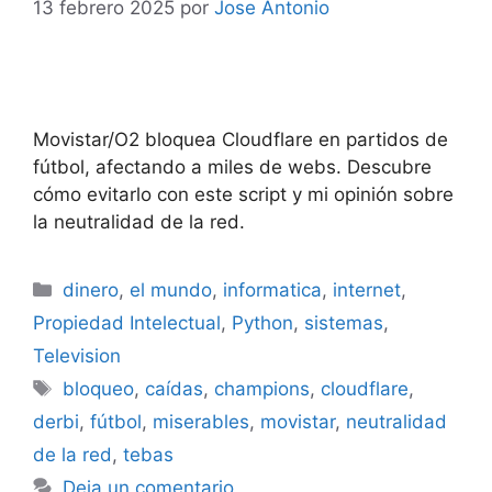
13 febrero 2025
por
Jose Antonio
Movistar/O2 bloquea Cloudflare en partidos de
fútbol, afectando a miles de webs. Descubre
cómo evitarlo con este script y mi opinión sobre
la neutralidad de la red.
Categorías
dinero
,
el mundo
,
informatica
,
internet
,
Propiedad Intelectual
,
Python
,
sistemas
,
Television
Etiquetas
bloqueo
,
caídas
,
champions
,
cloudflare
,
derbi
,
fútbol
,
miserables
,
movistar
,
neutralidad
de la red
,
tebas
Deja un comentario