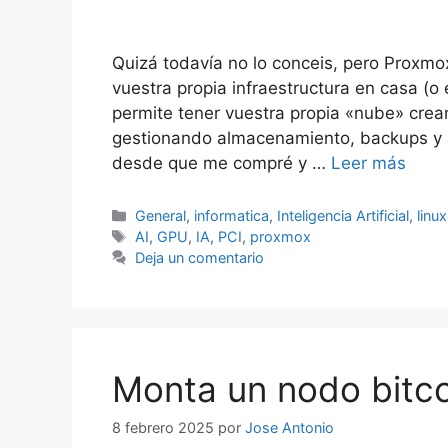
Quizá todavía no lo conceis, pero Proxmox
vuestra propia infraestructura en casa (o
permite tener vuestra propia «nube» crea
gestionando almacenamiento, backups y al
desde que me compré y …
Leer más
Categorías
General
,
informatica
,
Inteligencia Artificial
,
linux
Etiquetas
AI
,
GPU
,
IA
,
PCI
,
proxmox
Deja un comentario
Monta un nodo bitco
8 febrero 2025
por
Jose Antonio