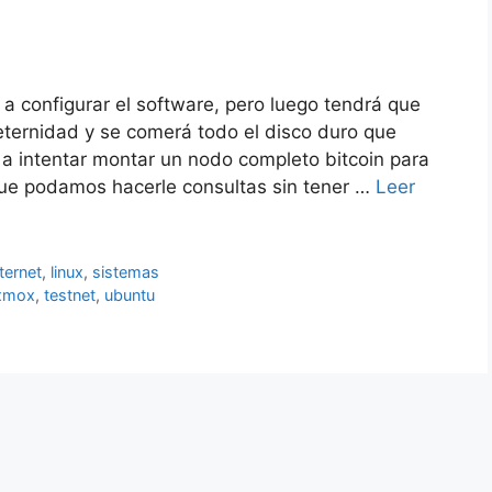
a configurar el software, pero luego tendrá que
 eternidad y se comerá todo el disco duro que
a intentar montar un nodo completo bitcoin para
ue podamos hacerle consultas sin tener …
Leer
nternet
,
linux
,
sistemas
xmox
,
testnet
,
ubuntu