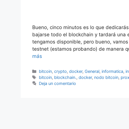
Bueno, cinco minutos es lo que dedicarás 
bajarse todo el blockchain y tardará una
tengamos disponible, pero bueno, vamos 
testnet (estamos probando) de manera q
más
Categorías
bitcoin
,
crypto
,
docker
,
General
,
informatica
,
i
Etiquetas
bitcoin
,
blockchain.
,
docker
,
nodo bitcoin
,
pro
Deja un comentario