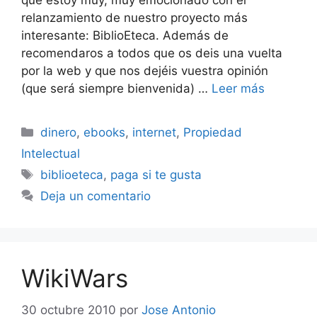
que estoy muy, muy emocionado con el
relanzamiento de nuestro proyecto más
interesante: BiblioEteca. Además de
recomendaros a todos que os deis una vuelta
por la web y que nos dejéis vuestra opinión
(que será siempre bienvenida) …
Leer más
Categorías
dinero
,
ebooks
,
internet
,
Propiedad
Intelectual
Etiquetas
biblioeteca
,
paga si te gusta
Deja un comentario
WikiWars
30 octubre 2010
por
Jose Antonio