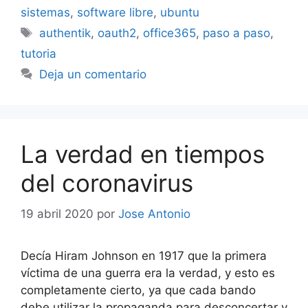
sistemas
,
software libre
,
ubuntu
Etiquetas
authentik
,
oauth2
,
office365
,
paso a paso
,
tutoria
Deja un comentario
La verdad en tiempos
del coronavirus
19 abril 2020
por
Jose Antonio
Decía Hiram Johnson en 1917 que la primera
víctima de una guerra era la verdad, y esto es
completamente cierto, ya que cada bando
debe utilizar la propaganda para desconcertar y