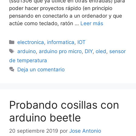
(ssd1306 que ya utilicé en otras entradas) para
poder hacer proyectos rápido (en principio
pensando en conectarlo a un ordenador y que
actúe como teclado, ratón …
Leer más
Categorías
electronica
,
informatica
,
IOT
Etiquetas
arduino
,
arduino pro micro
,
DIY
,
oled
,
sensor
de temperatura
Deja un comentario
Probando cosillas con
arduino beetle
20 septiembre 2019
por
Jose Antonio