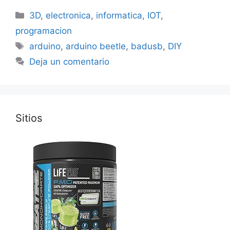
Categorías
3D
,
electronica
,
informatica
,
IOT
,
programacion
Etiquetas
arduino
,
arduino beetle
,
badusb
,
DIY
Deja un comentario
Sitios