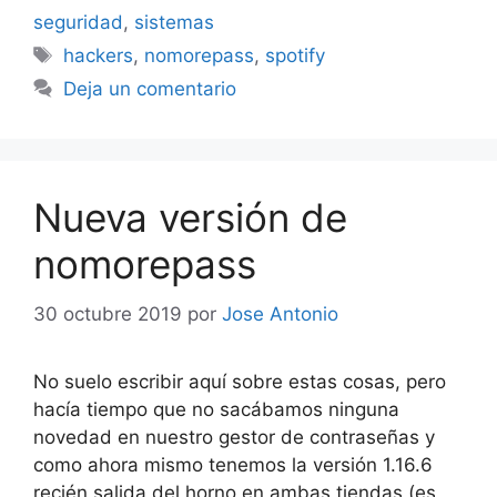
seguridad
,
sistemas
Etiquetas
hackers
,
nomorepass
,
spotify
Deja un comentario
Nueva versión de
nomorepass
30 octubre 2019
por
Jose Antonio
No suelo escribir aquí sobre estas cosas, pero
hacía tiempo que no sacábamos ninguna
novedad en nuestro gestor de contraseñas y
como ahora mismo tenemos la versión 1.16.6
recién salida del horno en ambas tiendas (es