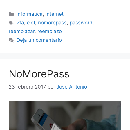
Categorías
informatica
,
internet
Etiquetas
2fa
,
clef
,
nomorepass
,
password
,
reemplazar
,
reemplazo
Deja un comentario
NoMorePass
23 febrero 2017
por
Jose Antonio