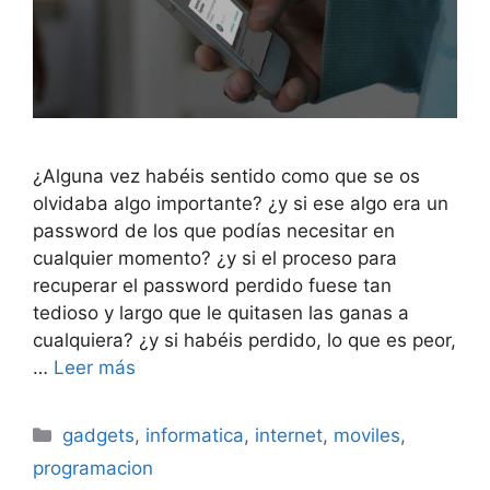
¿Alguna vez habéis sentido como que se os
olvidaba algo importante? ¿y si ese algo era un
password de los que podías necesitar en
cualquier momento? ¿y si el proceso para
recuperar el password perdido fuese tan
tedioso y largo que le quitasen las ganas a
cualquiera? ¿y si habéis perdido, lo que es peor,
…
Leer más
Categorías
gadgets
,
informatica
,
internet
,
moviles
,
programacion