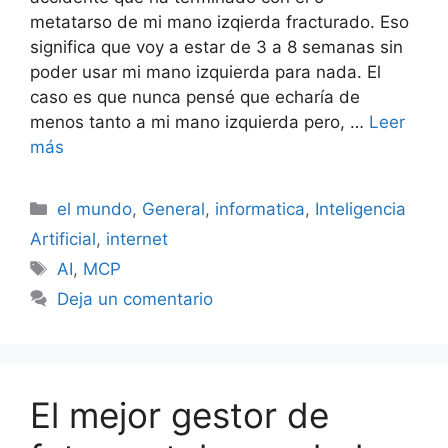
metatarso de mi mano izqierda fracturado. Eso
significa que voy a estar de 3 a 8 semanas sin
poder usar mi mano izquierda para nada. El
caso es que nunca pensé que echaría de
menos tanto a mi mano izquierda pero, …
Leer
más
Categorías
el mundo
,
General
,
informatica
,
Inteligencia
Artificial
,
internet
Etiquetas
AI
,
MCP
Deja un comentario
El mejor gestor de