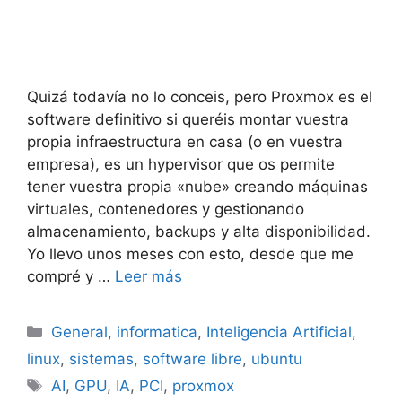
Quizá todavía no lo conceis, pero Proxmox es el
software definitivo si queréis montar vuestra
propia infraestructura en casa (o en vuestra
empresa), es un hypervisor que os permite
tener vuestra propia «nube» creando máquinas
virtuales, contenedores y gestionando
almacenamiento, backups y alta disponibilidad.
Yo llevo unos meses con esto, desde que me
compré y …
Leer más
Categorías
General
,
informatica
,
Inteligencia Artificial
,
linux
,
sistemas
,
software libre
,
ubuntu
Etiquetas
AI
,
GPU
,
IA
,
PCI
,
proxmox