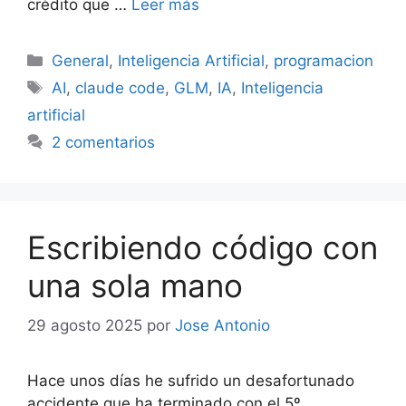
crédito que …
Leer más
Categorías
General
,
Inteligencia Artificial
,
programacion
Etiquetas
AI
,
claude code
,
GLM
,
IA
,
Inteligencia
artificial
2 comentarios
Escribiendo código con
una sola mano
29 agosto 2025
por
Jose Antonio
Hace unos días he sufrido un desafortunado
accidente que ha terminado con el 5º