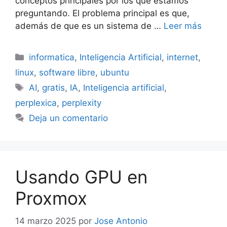
conceptos principales por los que estamos
preguntando. El problema principal es que,
además de que es un sistema de …
Leer más
Categorías
informatica
,
Inteligencia Artificial
,
internet
,
linux
,
software libre
,
ubuntu
Etiquetas
AI
,
gratis
,
IA
,
Inteligencia artificial
,
perplexica
,
perplexity
Deja un comentario
Usando GPU en
Proxmox
14 marzo 2025
por
Jose Antonio