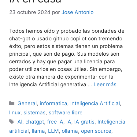
23 octubre 2024
por
Jose Antonio
Todos hemos oído y probado las bondades de
chat-gpt o usado github copilot con tremendo
éxito, pero estos sistemas tienen un problema
principal, que son de pago. Sus modelos son
cerrados y hay que pagar una licencia para
poder utilizarlos en cosas útiles. Sin embargo,
existe otra manera de experimentar con la
Inteligencia Artificial generativa …
Leer más
Categorías
General
,
informatica
,
Inteligencia Artificial
,
linux
,
sistemas
,
software libre
Etiquetas
AI
,
chatgpt
,
free IA
,
IA
,
IA gratis
,
Inteligencia
artificial
,
llama
,
LLM
,
ollama
,
open source
,