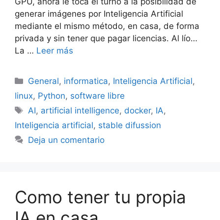
GPU, ahora le toca el turno a la posibilidad de
generar imágenes por Inteligencia Artificial
mediante el mismo método, en casa, de forma
privada y sin tener que pagar licencias. Al lío…
La …
Leer más
Categorías
General
,
informatica
,
Inteligencia Artificial
,
linux
,
Python
,
software libre
Etiquetas
AI
,
artificial intelligence
,
docker
,
IA
,
Inteligencia artificial
,
stable difussion
Deja un comentario
Como tener tu propia
IA en casa